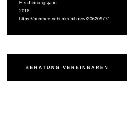
Erscheinungsjahr:
2018
https://pubmed.ncbi.nlm.nih.gov/30620977/
BERATUNG VEREINBAREN