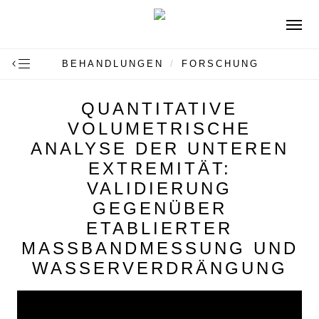
Skip
Menu
to
main
BEHANDLUNGEN
/
FORSCHUNG
content
QUANTITATIVE
VOLUMETRISCHE
ANALYSE DER UNTEREN
EXTREMITÄT:
VALIDIERUNG
GEGENÜBER
ETABLIERTER
MASSBANDMESSUNG UND W
ASSERVERDRÄNGUNG