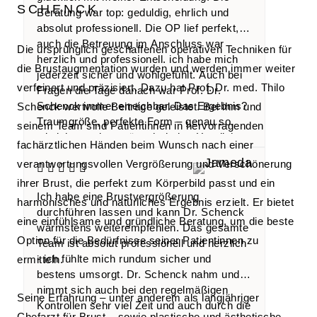
CHENCK
Beratung war top: geduldig, ehrlich und
absolut professionell. Die OP lief perfekt,
auch die Betreuung im Anschluss war
Die ursprünglich geschaffenen operativen Techniken für
herzlich und professionell. ich habe mich
die Brustaugmentation wurden und werden immer weiter
jederzeit sicher und wohlgefühlt. Auch bei
verfeinert und präzisiert. Dazu hat Prof. Dr. med. Thilo
Fragen die Tage danach war Prof. Dr.
Schenck immer erreichbar. Das Ergebnis?
Schenck wertvolle Beiträge geleistet. Bei ihm und
Traumgröße, perfekte Form – genau so,
seinem Team sind Patientinnen in hervorragenden
wie ich es mir gewünscht habe. Herzlichen
fachärztlichen Händen beim Wunsch nach einer
Dank, Prof. Dr. Schenck!
verantwortungsvollen Vergrößerung und Verschönerung
ihrer Brust, die perfekt zum Körperbild passt und ein
Ich habe eine Brustvergrößerung
harmonisches und natürliches Ergebnis erzielt. Er bietet
durchführen lassen und kann Dr. Schenck
eine einfühlsame und gründliche Beratung, um die beste
wärmstens weiterempfehlen. Das gesamte
Option für die Bedürfnisse seiner Patientinnen zu
Team ist absolut professionell und herzlich
- ich fühlte mich rundum sicher und
ermitteln.
bestens umsorgt. Dr. Schenck nahm und
nimmt sich auch bei den regelmäßigen
Seine Erfahrung – unter anderem als langjähriger
Kontrollen sehr viel Zeit und auch durch die
Chefarzt für Brust – sowie plastische und ästhetische