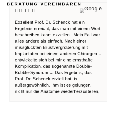
BERATUNG VEREINBAREN
Ergebnis. Es ist natürlich geworden, wie er
es mir mit tropfenförmigen Implantaten
vorhergesagt hatte. Vielen Dank nochmal!
Exzellent.Prof. Dr. Schenck hat ein
Ergebnis erreicht, das man mit einem Wort
beschreiben kann: exzellent. Mein Fall war
alles andere als einfach. Nach einer
missglückten Brustvergrößerung mit
Implantaten bei einem anderen Chirurgen
entwickelte sich bei mir eine ernsthafte
Komplikation, das sogenannte Double-
Bubble-Syndrom ... Das Ergebnis, das
Prof. Dr. Schenck erzielt hat, ist
außergewöhnlich. Ihm ist es gelungen,
nicht nur die Anatomie wiederherzustellen,
sondern auch ein beeindruckend
natürliches und ästhetisches Resultat zu
erreichen.