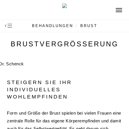
Skip
Menu
to
main
BEHANDLUNGEN
/
BRUST
content
BRUSTVERGRÖSSERUNG
STEIGERN SIE IHR
INDIVIDUELLES
WOHLEMPFINDEN
Form und Größe der Brust spielen bei vielen Frauen eine
zentrale Rolle für das eigene Körperempfinden und damit
auch für das Selbstwertgefühl. Es geht darum sich