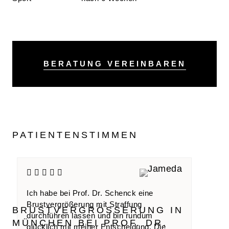
BERATUNG VEREINBAREN
PATIENTENSTIMMEN
Ich habe bei Prof. Dr. Schenck eine
Brustvergrößerung mit Straffung
BRUSTVERGRÖSSERUNG IN M
durchführen lassen und bin rundum
ÜNCHEN BEI PROF. DR. S
glücklich mit meiner Entscheidung. Die