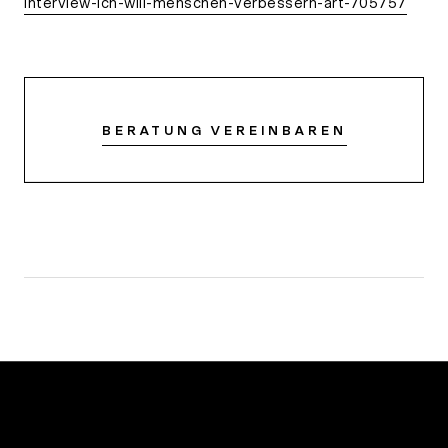
interview-ich-will-menschen-verbessern-art-705757
BERATUNG VEREINBAREN